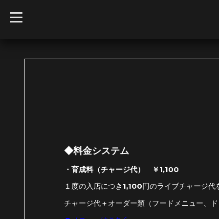
t
o
g
g
l
e
n
a
v
i
g
a
t
i
o
n
◆料金システム
・育成料（
チャージ代）
￥1,100
１度の入店につき1,100円のライブチャージ
チャージ代＋オーダー類（フードメニュー、ド