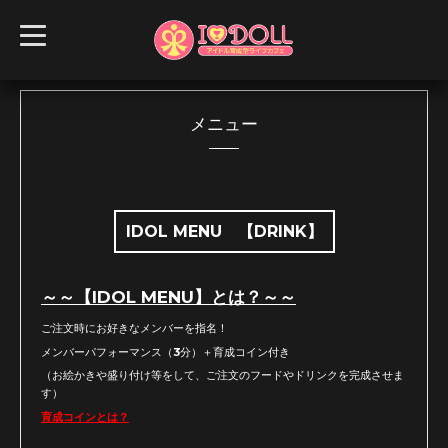
t
o
g
g
l
e
n
メニュー
a
v
i
g
a
t
i
IDOL MENU 【DRINK】
o
n
～～【IDOL MENU】とは？～～
ご注文時にお好きなメンバーを指名！
メンバーパフォーマンス（3分）＋育成コイン付き
（お絵かきや盛り付け等をして、ご注文のフードやドリンクを完成させま
す）
育成コインとは？