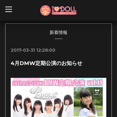
t
o
g
g
l
e
n
新着情報
a
v
i
g
2017-03-31 12:28:00
a
t
i
4月DMW定期公演のお知らせ
o
n