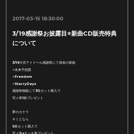
2017-03-15 18:30:00
3/19感謝祭お披露目⭐️新曲CD販売特典
について
3/19大宮アイドール感謝祭にて発表の新曲
⭐️未来予想図
⭐️Freedom
⭐️StarryDays
感謝祭物販にて3枚セット購入で
写メ券1枚プレゼント
夢のカケラ
キミとなら
5枚セット購入で
写メ券+チェキ券プレゼント