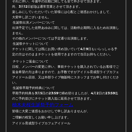
それに伴い、今週中の出勤に関しても全て外させて頂きます。
尚、3月12日(日)は通常営業とさせて頂きます。
楽しみにしていただいていた皆様には心配とご迷惑おかけしまして
、
大変申し訳ございません。
生誕祭出演メンバーについて
出演予定でした佐野あゆみに関しては、
活動停止期間に入るため出演致し
ません。
その他のメンバーについては予定通り出演致します。
チケットについて
生誕祭
チケットに関しては既にお買い
求め頂いていて4月9日もいらっしゃる予
定の方はそのままチケッ
トを使用できますので当日お持ちください。
チケットご返金について
日程、メンバーの変更に伴い、
事前チケットを購入されているお客様でご
返金希望の方は承ります
ので、お手数ですがアイドル育成型ライブカフェ
アイドール店頭、
又は外部ライブ物販時にスタッフまでお申し付けくださ
い。
生誕祭早期予約特典について
早期予約特典を3月5日の23:59で締め切りましたが、
4月2日の23:
59迄
のご予約並びにチケット購入迄に延長させて頂きます。
柚木未桜生誕祭予約フォーム
皆様に大変ご迷惑をおかけして申し訳ありませんが、
ご理解の程宜しくお願い申し上げます。
アイドル育成型ライブカフェアイドール