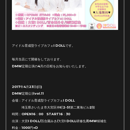
アイドル育成型ライブカフェI DOLLです。
毎月当店にて開催をしております、
DMW定期公演の4月の日程をお知らせいたします。
2017年4月23日(日)
DMW定期公演vol.11
会場：アイドル育成型ライブカフェI DOLL
埼玉県さいたま市大宮区仲町2-51第二東海ビル2階
時間：OPEN16：00 START16：30
出演：大宮I DOLL/百合園みき/大宮I DOLL研修生/DMW候補生
料金：1000円+D