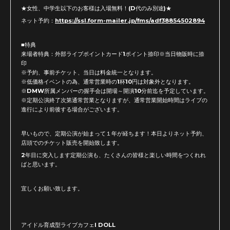
★女性、中学生以下のお客様は入場無料！(D代のみ別途)★
ネット予約：
https://ssl.form-mailer.jp/fms/adf38854502894
■特典
来場者特典：外部ライブポイントカード1ポイント捺印※当日物販時に捺
印
※予約、事前チケット、当日は料金統一となります。
※低価格イベントの為、通常営業時の1杯10円は対象外となります。
※DMW所属メンバーの握手会は開場～開演10分前迄を予定しています。
※定期公演終了次第通常営業となりますが、通常営業開始時間はライブの
進行により前後する場合がございます。
早いもので、定期公演が始まって１年が経ちます！本日よりネット予約、
店頭でのチケット販売を開始致します。
2年目に突入します定期公演も、たくさんの皆様と楽しい時間をつくれれ
ばと思います。
宜しくお願い致します。
アイドル育成型ライブカフェI DOLL