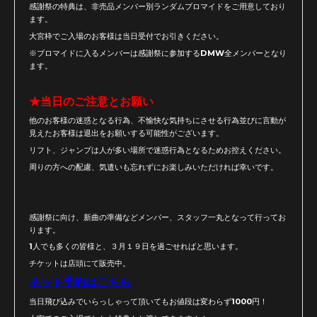
感謝祭の特典は、非売品メンバー別ランダムブロマイドをご用意しており
ます。
大宮枠でご入場のお客様は当日受付でお引きください。
※ブロマイドに入るメンバーは感謝祭に参加するDMW全メンバーとなり
ます。
★当日のご注意とお願い
他のお客様の迷惑となる行為、不愉快な気持ちにさせる行為並びに言動が
見えたお客様は退出をお願いする可能性がございます。
リフト、ジャンプは人が多い場所で迷惑行為となるためお控えください。
周りの方への配慮、気遣いも忘れずにお楽しみいただければ幸いです。
感謝祭に向け、新曲の準備などメンバー、スタッフ一丸となって行ってお
ります。
1人でも多くの皆様と、３月１９日を過ごせればと思います。
チケットは店頭にて販売中。
ネット予約はこちら
当日飛び込みでいらっしゃって頂いてもお値段は変わらず1000円！