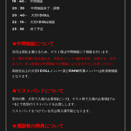
19：40～ 中間物販
20：30 中間物販終了・調整
20：40～ 大宮I DOLL
22：10～ 大宮I DOLL物販
23：30 終了予定
★中間物販について
当日は混乱を避けるため、ゲスト様は中間物販にて物販を行います、
又、弊社所属の百合園みき、高校生メンバー(柚木未桜、白鳥すず、汐月
ゆりの、井上樹里)も中間物販での物販になりますのでご注意ください。
高校生以上の大宮I DOLLメンバー及びDMW所属メンバーは終演後物販
となります。
★リストバンドについて
受付の際、大宮で入場のお客様(ピンク)、ゲスト枠で入場のお客様(ブル
ー)とで色別のリストバンドをお渡しします。
リストバンドをつけている方は再入場可能となります。
★感謝祭の特典について