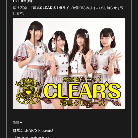
11月19日(日)、
弊社店舗にて群馬CLEAR'S主催ライブが開催されますのでお知らせを致
します。
詳細▼
群馬
CLEAR
’
S Presents!