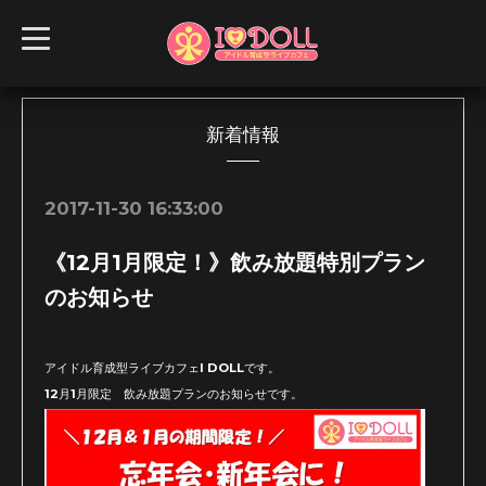
t
o
g
g
l
e
n
新着情報
a
v
i
g
2017-11-30 16:33:00
a
t
i
《12月1月限定！》飲み放題特別プラン
o
n
のお知らせ
アイドル育成型ライブカフェI DOLLです。
12月1月限定 飲み放題プランのお知らせです。