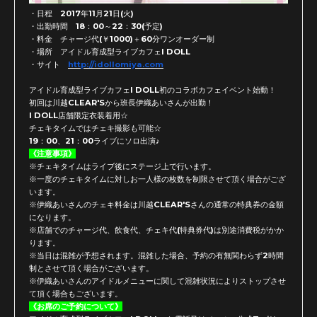
・日程 2017年11月21日(火)
・出勤時間 18：00～22：30(予定)
・料金 チャージ代(￥1000)＋60分ワンオーダー制
・場所 アイドル育成型ライブカフェI DOLL
・サイト
http://idollomiya.com
アイドル育成型ライブカフェI DOLL初のコラボカフェイベント始動！
初回は川越CLEAR'Sから班長伊織あいさんが出勤！
I DOLL店舗限定衣装着用☆
チェキタイムではチェキ撮影も可能☆
19：00、21：00ライブにソロ出演♪
《注意事項》
※チェキタイムはライブ後にステージ上で行います。
※
一度のチェキタイムに対しお一人様の枚数を制限させて頂く場合が
ござ
います。
※伊織あいさんのチェキ料金は川越CLEAR'
Sさんの通常の特典券の金額
になります。
※店舗でのチャージ代、飲食代、チェキ代(特典券代)
は別途消費税がかか
ります。
※当日は混雑が予想されます。混雑した場合、
予約の有無関わらず2時間
制とさせて頂く場合がございます。
※
伊織あいさんのアイドルメニューに関して混雑状況によりストップ
させ
て頂く場合もございます。
《お席のご予約について》