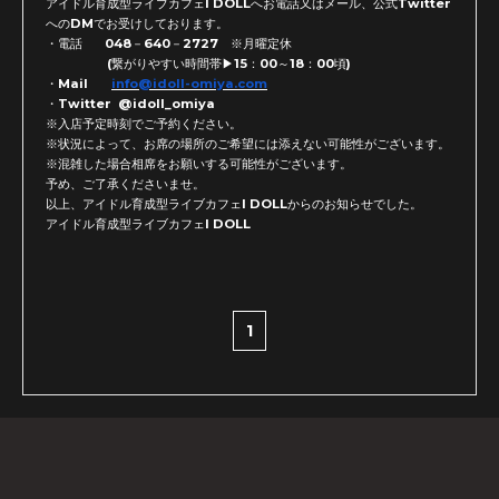
アイドル育成型ライブカフェI DOLLへお電話又はメール、
公式Twitter
へのDMでお受けしております。
・電話 048－640－2727 ※月曜定休
(繋がりやすい時間帯▶15：00～18：00頃)
・Mail
info@idoll-omiya.com
・Twitter @idoll_omiya
※入店予定時刻でご予約ください。
※状況によって、
お席の場所のご希望には添えない可能性がございます。
※混雑した場合相席をお願いする可能性がございます。
予め、ご了承くださいませ。
以上、アイドル育成型ライブカフェI DOLLからのお知らせでした。
アイドル育成型ライブカフェI DOLL
1