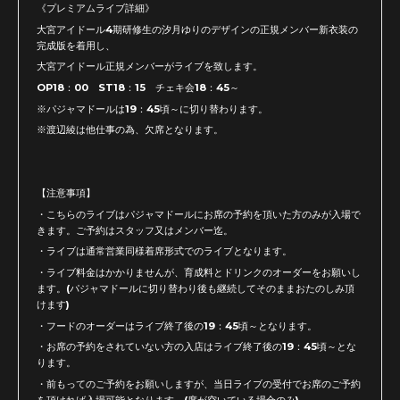
《プレミアムライブ詳細》
大宮アイドール4期研修生の汐月ゆりのデザインの正規メンバー新衣装の
完成版を着用し、
大宮アイドール正規メンバーがライブを致します。
OP18：00 ST18：15 チェキ会18：45～
※パジャマドールは19：45頃～に切り替わります。
※渡辺綾は他仕事の為、欠席となります。
【注意事項】
・こちらのライブはパジャマドールにお席の予約を頂いた方のみが入場で
きます。ご予約はスタッフ又はメンバー迄。
・ライブは通常営業同様着席形式でのライブとなります。
・ライブ料金はかかりませんが、育成料とドリンクのオーダーをお願いし
ます。(パジャマドールに切り替わり後も継続してそのままおたのしみ頂
けます)
・フードのオーダーはライブ終了後の19：45頃～となります。
・お席の予約をされていない方の入店はライブ終了後の19：45頃～とな
ります。
・前もってのご予約をお願いしますが、当日ライブの受付でお席のご予約
を頂ければ入場可能となります。(席が空いている場合のみ)