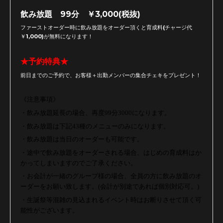
飲み放題 99分 ￥3,000(税抜)
ファーストオーダー時に飲み放題をオーダー頂くと育成料(チャージ代
￥1,000)が無料になります！
★予約特典★
前日までのご予約で、お客様＋出勤メンバーの集合チェキをプレゼント！
《
注意事項》
・飲み放題延長の場合、再度
99
分
3000
になります。
・飲み放題は下記
43
種のメニューのみになります。
・飲み放題は当日のオーダーも可能です。
・途中で飲み放題をオーダーされる場合、はじめの育成料はか
かってしまいますのでご
了承
ください。
・お会計が一緒のグループ様の場合、全員の方に飲み放題のオ
ーダーをお願い致します。
(
会計が別途であれば個別対応可。
)
・生誕祭等混雑の見込まれるイベント時はお断りさせて頂く可
能性がございます。