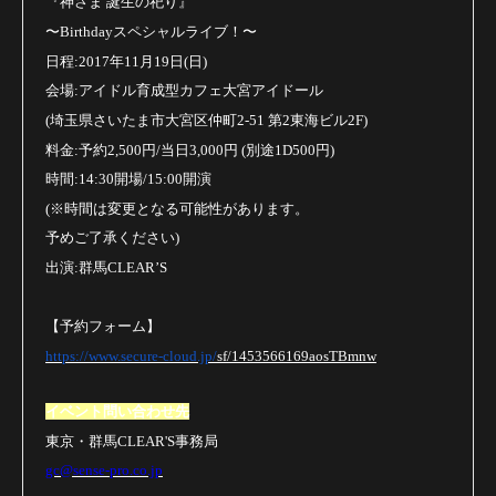
『神さま 誕生の祀り』
〜
Birthday
スペシャルライブ！〜
日程
:2017
年
11
月
19
日
(
日
)
会場
:
アイドル育成型カフェ大宮アイドール
(
埼玉県さいたま市大宮区仲町
2-51
第
2
東海ビル
2F)
料金
:
予約
2,500
円
/
当日
3,000
円
(
別途
1D500
円
)
時間
:14:30
開場
/15:00
開演
(
※時間は変更となる可能性があります。
予めご了承ください
)
出演
:
群馬
CLEAR
’
S
【予約フォーム】
https://www.secure-cloud.jp/
sf/1453566169aosTBmnw
イベント問い合わせ先
東京・群馬
CLEAR'S
事務局
gc@sense-pro.co.jp