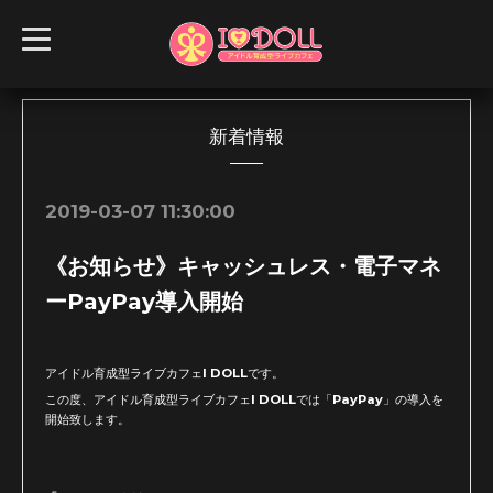
t
o
g
g
l
e
n
新着情報
a
v
i
g
2019-03-07 11:30:00
a
t
i
《お知らせ》キャッシュレス・電子マネ
o
n
ーPayPay導入開始
アイドル育成型ライブカフェI DOLLです。
この度、アイドル育成型ライブカフェI DOLLでは「PayPay」の導入を
開始致します。