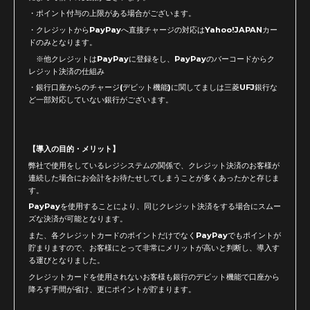
・ポイント付与の上限がある場合がございます。
・クレジットからPayPayへ直接チャージの対応はYahoo!JAPANカー
ドのみとなります。
※他クレジットはPayPayに登録をし、PayPayのバーコードからク
レジット決済の仕組み
・銀行口座からのチャージ(デビット機能)に関してましは三菱UFJ銀行な
ど一部対応していない銀行がございます。
【導入の目的・メリット】
弊社で使用をしているレジシステムの関係で、クレジット決済のお客様が
連続した場合にお会計をお待たせしてしまうことが多くあったかと存じま
す。
PayPayを使用することにより、同じクレジット決済をする場合にスムー
ズな決済が可能となります。
また、各クレジットカードのポイントだけでなくPayPayでもポイントが
貯まりますので、お客様にとって非常にメリットが高いと判断し、導入す
る運びとなりました。
クレジットカードを使用されないお客様も銀行のデビット機能で口座から
降ろす手間が省け、更にポイントが貯まります。