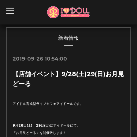
t
o
g
g
l
e
n
新着情報
a
v
i
g
2019-09-26 10:54:00
a
t
i
【店舗イベント】9/28(土)29(日)お月見
o
n
どーる
アイドル育成型ライブカフェアイドールです。
9月28日(土)、29日(日)にアイドールにて、
「お月見どーる」を開催致します！