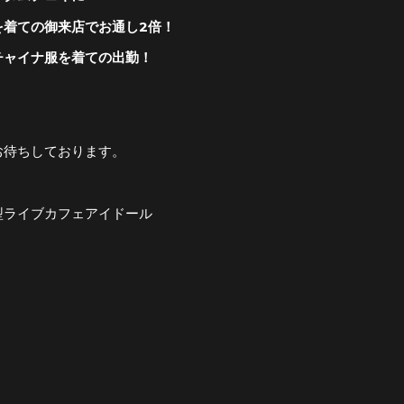
を着ての御来店でお通し2倍！
チャイナ
服を着ての出勤！
お待ちしております。
型ライブカフェアイドール