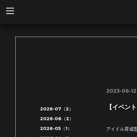
t
o
g
g
l
e
n
a
v
i
g
a
t
i
o
n
2023-06-12
【イベント】
2026-07（2）
2026-06（2）
2026-05（1）
アイドル育成