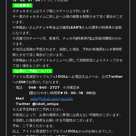
《注意事項》
※チェキタイムはライブ後にステージ上で行います。
※
一度のチェキタイムに対しお一人様の枚数を制限させて頂く場合が
ござ
います。
※伊織あいさんのチェキ料金は川越CLEAR'
Sさんの通常の特典券の金額
になります。
※店舗でのチャージ代、飲食代、チェキ代(特典券代)
は別途消費税がかか
ります。
※当日は混雑が予想されます。混雑した場合、
予約の有無関わらず2時間
制とさせて頂く場合がございます。
※
伊織あいさんのアイドルメニューに関して混雑状況によりストップ
させ
て頂く場合もございます。
《お席のご予約について》
アイドル育成型ライブカフェI DOLLへお電話又はメール、
公式Twitter
へのDMでお受けしております。
・電話 048－640－2727 ※月曜定休
(繋がりやすい時間帯▶15：00～18：00頃)
・Mail
info@idoll-omiya.com
・Twitter @idoll_omiya
※入店予定時刻でご予約ください。
※状況によって、
お席の場所のご希望には添えない可能性がございます。
※混雑した場合相席をお願いする可能性がございます。
予め、ご了承くださいませ。
以上、アイドル育成型ライブカフェI DOLLからのお知らせでした。