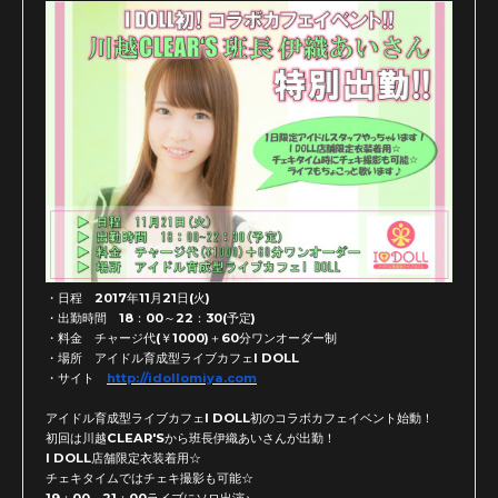
・日程 2017年11月21日(火)
・出勤時間 18：00～22：30(予定)
・料金 チャージ代(￥1000)＋60分ワンオーダー制
・場所 アイドル育成型ライブカフェI DOLL
・サイト
http://idollomiya.com
アイドル育成型ライブカフェI DOLL初のコラボカフェイベント始動！
初回は川越CLEAR'Sから班長伊織あいさんが出勤！
I DOLL店舗限定衣装着用☆
チェキタイムではチェキ撮影も可能☆
19：00、21：00ライブにソロ出演♪