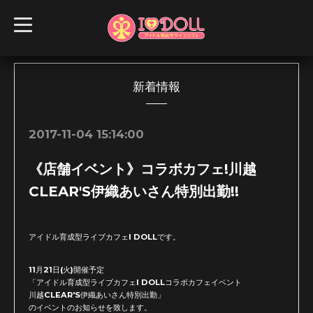
t
o
g
g
l
e
n
新着情報
a
v
i
g
2017-11-04 15:14:00
a
t
i
《店舗イベント》コラボカフェ!川越
o
n
CLEAR'S伊織あいさん特別出勤!!
アイドル育成型ライブカフェI DOLLです。
11月21日(火)開催予定
「アイドル育成型ライブカフェI DOLLコラボカフェイベント
川越CLEAR'S伊織あいさん特別出勤」
のイベントのお知らせを致します。