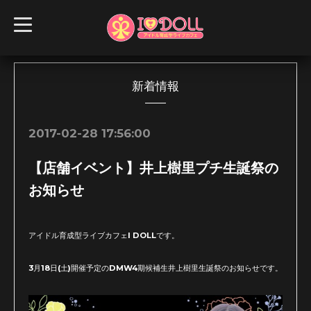
t
o
g
g
l
e
n
新着情報
a
v
i
g
2017-02-28 17:56:00
a
t
i
【店舗イベント】井上樹里プチ生誕祭の
o
n
お知らせ
アイドル育成型ライブカフェI DOLLです。
3月18日(土)開催予定のDMW4期候補生井上樹里生誕祭のお知らせです。