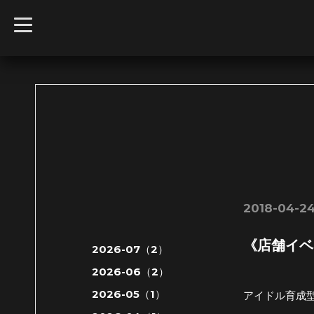
t
o
g
g
l
e
n
a
v
i
g
a
t
i
o
n
2018-04-24
《店舗イベ
2026-07（2）
2026-06（2）
2026-05（1）
アイドル育成型