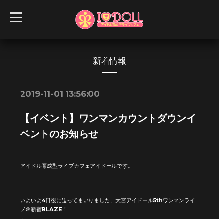
t
o
g
g
l
e
n
新着情報
a
v
i
g
2019-11-01 13:56:00
a
t
i
【イベント】ワンマンカウントダウンイ
o
n
ベントのお知らせ
アイドル育成型ライブカフェアイドールです。
いよいよ4日後に迫ってまいりました、大宮アイドール5thワンマンライ
ブ＠新宿BLAZE！