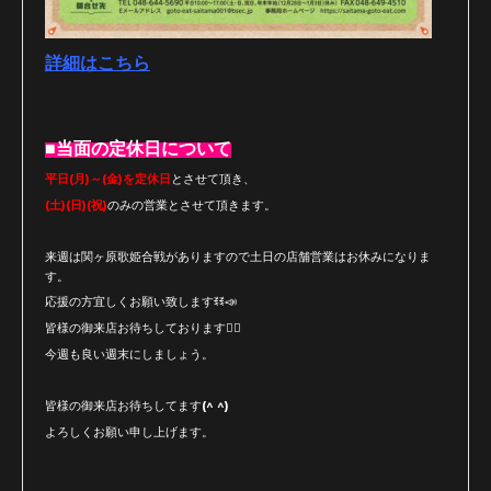
詳細はこちら
■当面の定休日について
平日(月)～(金)を定休日
とさせて頂き、
(土)(日)(祝)
のみの営業とさせて頂きます。
来週は関ヶ原歌姫合戦がありますので土日の店舗営業はお休みになりま
す。
応援の方宜しくお願い致しますꉂꉂ📣
皆様の御来店お待ちしております🙇‍♂️
今週も良い週末にしましょう。
皆様の御来店お待ちしてます(^ ^)
よろしくお願い申し上げます。