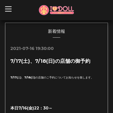
t
o
g
g
l
e
n
新着情報
a
v
i
g
2021-07-16 19:30:00
a
t
i
7/17(土)、7/18(日)の店舗の御予約
o
n
7/17(土)、7/18(日)の店舗のご予約についてお知らせを致します。
本日7/16(金)22：30～