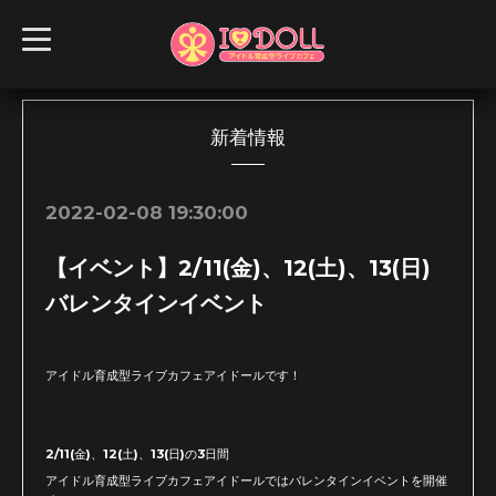
t
o
g
g
l
e
n
新着情報
a
v
i
g
2022-02-08 19:30:00
a
t
i
【イベント】2/11(金)、12(土)、13(日)
o
n
バレンタインイベント
アイドル育成型ライブカフェアイドールです！
2/11(金)、12(土)、13(日)の3日間
アイドル育成型ライブカフェアイドールではバレンタインイベントを開催