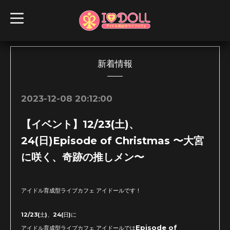
t
o
g
g
l
e
n
新着情報
a
v
i
g
2023-12-08 20:12:00
a
t
i
【イベント】12/23(土)、
o
n
24(日)Episode of Christmas 〜大宮
に咲く、奇跡の推しメン〜
アイドル育成型ライブカフェ アイドールです！
12/23(土)、24(日)に
Episode of
アイドル育成型ライブカフェ アイドールでは