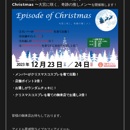
Christmas
〜大宮に咲く、奇跡の推しメン〜
を開催致します！
・メンバーがクリスマスコスプレを着て出勤！
・店舗ポイント2倍！
・お通しがランダムチェキに！
・クリスマスコスプレを着ての御来店でお通し2倍
！
皆様の御来店お待ちしております。
アイドル育成型ライブカフェアイドール