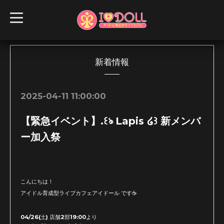
t
o
g
g
l
e
n
新着情報
a
v
i
g
2025-04-11 11:00:00
a
t
i
【緊急イベント】.꒰ঌ Lapis ໒꒱ 新メンバ
o
n
ー加入祭
こんにちは！
アイドル育成型ライブカフェアイドール です☕️
04/26(土) 店舗2部19:00より