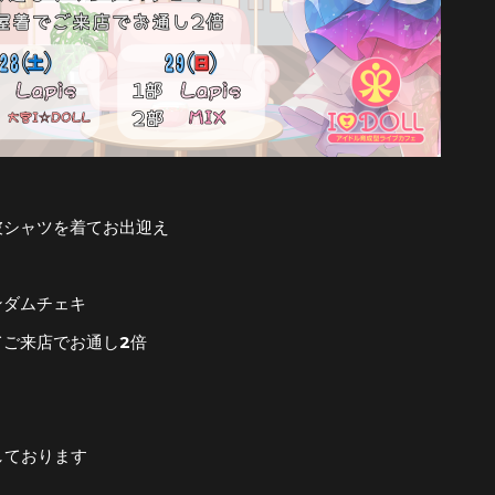
彼シャツを着てお出迎え
ンダムチェキ
てご来店でお通し2倍
しております