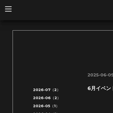
t
o
g
g
l
e
n
a
v
i
g
a
t
i
o
n
2025-06-09
6月イベン
2026-07（2）
2026-06（2）
2026-05（1）