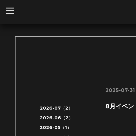
t
o
g
g
l
e
n
a
v
i
g
a
t
i
o
n
2025-07-31
8月イベント
2026-07（2）
2026-06（2）
2026-05（1）