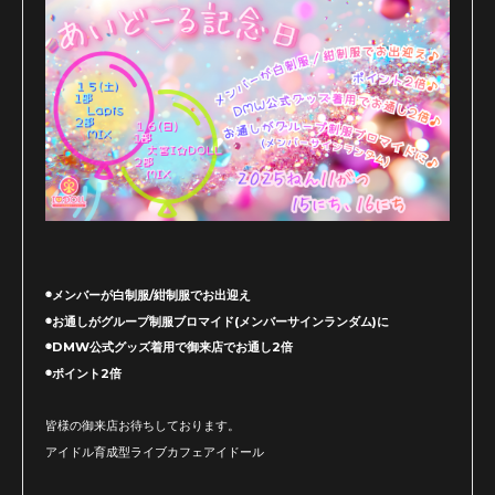
◉メンバーが白制服/紺制服でお出迎え
◉お通しがグループ制服ブロマイド(メンバーサインランダム)に
◉DMW公式グッズ着用
で御来店でお通し2倍
◉ポイント2倍
皆様の御来店お待ちしております。
アイドル育成型ライブカフェアイドール