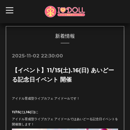
t
o
g
g
l
e
n
新着情報
a
v
i
g
2025-11-02 22:30:00
a
t
i
【イベント】11/15(土).16(日) あいどー
o
n
る記念日イベント 開催
アイドル育成型ライブカフェ アイドールです！
11/15(土),16(日)に
アイドル育成型ライブカフェ アイドールではあいどーる記念日イベントを
開催致します！