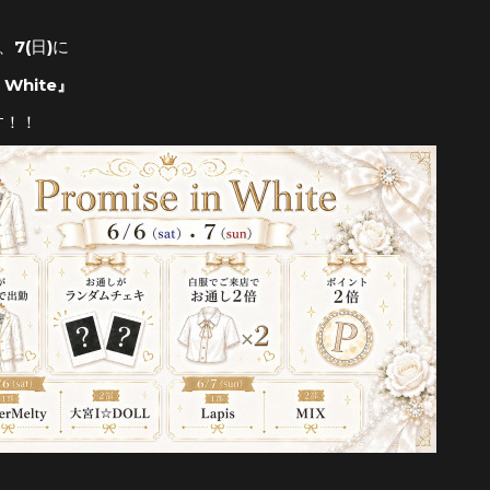
)、7(日)に
n White
』
す！！