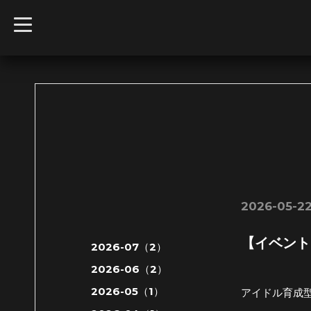
t
o
g
g
l
e
n
a
v
i
g
a
t
i
o
n
2026-05-22
【イベント】6
2026-07（2）
2026-06（2）
2026-05（1）
アイドル育成型