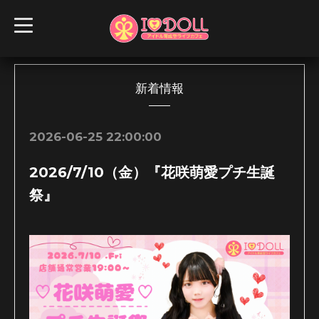
t
o
g
g
l
e
n
新着情報
a
v
i
g
2026-06-25 22:00:00
a
t
i
2026/7/10（金）『花咲萌愛プチ生誕
o
n
祭』